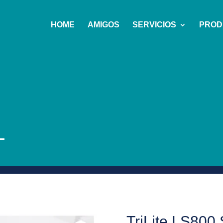
HOME
AMIGOS
SERVICIOS
PROD
L
TriLite LS800 